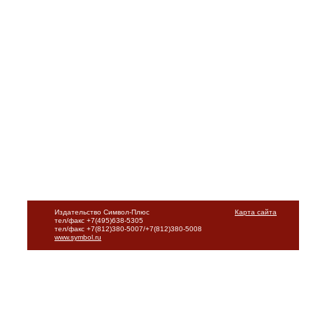
Издательство Символ-Плюс
Карта сайта
тел/факс +7(495)638-5305
тел/факс +7(812)380-5007/+7(812)380-5008
www.symbol.ru