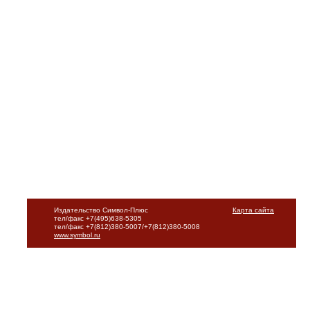
Издательство Символ-Плюс
Карта сайта
тел/факс +7(495)638-5305
тел/факс +7(812)380-5007/+7(812)380-5008
www.symbol.ru