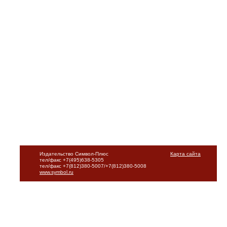
Издательство Символ-Плюс
Карта сайта
тел/факс +7(495)638-5305
тел/факс +7(812)380-5007/+7(812)380-5008
www.symbol.ru