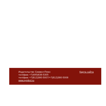
Издательство Символ-Плюс
Карта сайта
тел/факс +7(495)638-5305
тел/факс +7(812)380-5007/+7(812)380-5008
www.symbol.ru