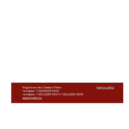
Издательство Символ-Плюс
Карта сайта
тел/факс +7(495)638-5305
тел/факс +7(812)380-5007/+7(812)380-5008
www.symbol.ru