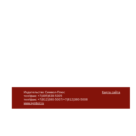
Издательство Символ-Плюс
Карта сайта
тел/факс +7(495)638-5305
тел/факс +7(812)380-5007/+7(812)380-5008
www.symbol.ru