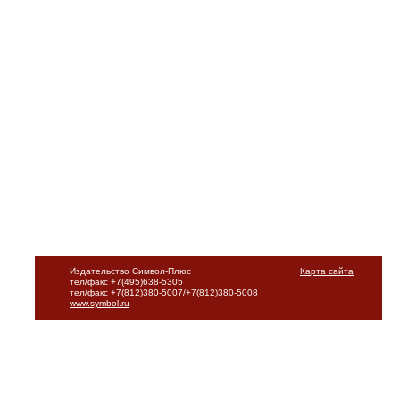
Издательство Символ-Плюс
Карта сайта
тел/факс +7(495)638-5305
тел/факс +7(812)380-5007/+7(812)380-5008
www.symbol.ru