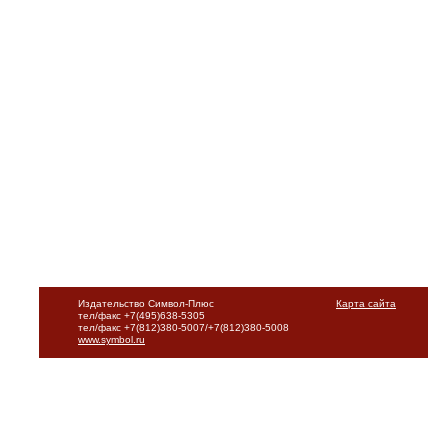
Издательство Символ-Плюс
Карта сайта
тел/факс +7(495)638-5305
тел/факс +7(812)380-5007/+7(812)380-5008
www.symbol.ru