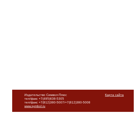
Издательство Символ-Плюс
Карта сайта
тел/факс +7(495)638-5305
тел/факс +7(812)380-5007/+7(812)380-5008
www.symbol.ru