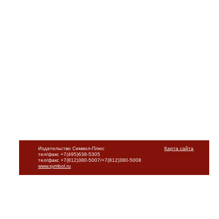
Издательство Символ-Плюс
Карта сайта
тел/факс +7(495)638-5305
тел/факс +7(812)380-5007/+7(812)380-5008
www.symbol.ru