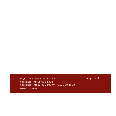
Издательство Символ-Плюс
Карта сайта
тел/факс +7(495)638-5305
тел/факс +7(812)380-5007/+7(812)380-5008
www.symbol.ru