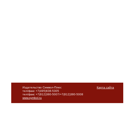
Издательство Символ-Плюс
Карта сайта
тел/факс +7(495)638-5305
тел/факс +7(812)380-5007/+7(812)380-5008
www.symbol.ru