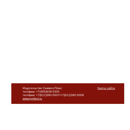
Издательство Символ-Плюс
Карта сайта
тел/факс +7(495)638-5305
тел/факс +7(812)380-5007/+7(812)380-5008
www.symbol.ru