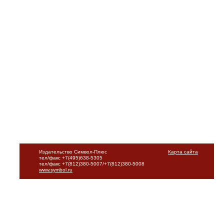
Издательство Символ-Плюс
Карта сайта
тел/факс +7(495)638-5305
тел/факс +7(812)380-5007/+7(812)380-5008
www.symbol.ru