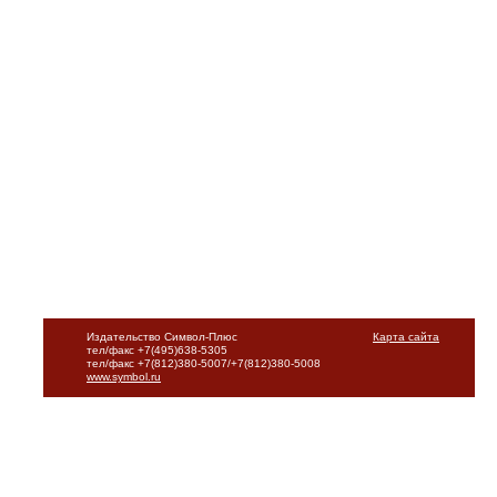
Издательство Символ-Плюс
Карта сайта
тел/факс +7(495)638-5305
тел/факс +7(812)380-5007/+7(812)380-5008
www.symbol.ru