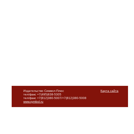
Издательство Символ-Плюс
Карта сайта
тел/факс +7(495)638-5305
тел/факс +7(812)380-5007/+7(812)380-5008
www.symbol.ru