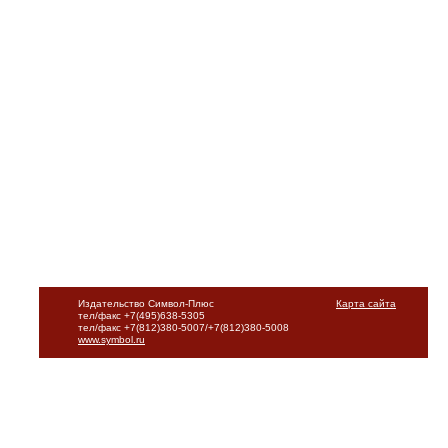
Издательство Символ-Плюс
Карта сайта
тел/факс +7(495)638-5305
тел/факс +7(812)380-5007/+7(812)380-5008
www.symbol.ru