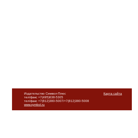
Издательство Символ-Плюс
Карта сайта
тел/факс +7(495)638-5305
тел/факс +7(812)380-5007/+7(812)380-5008
www.symbol.ru