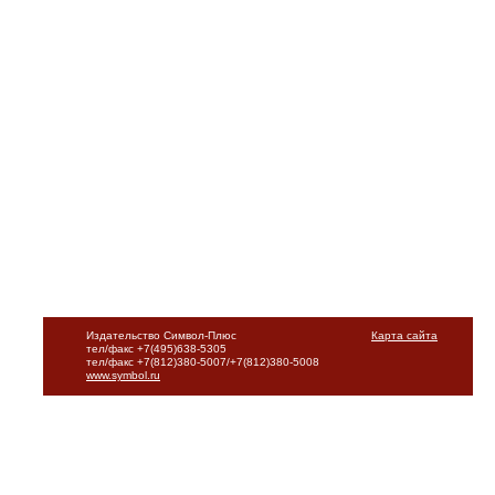
Издательство Символ-Плюс
Карта сайта
тел/факс +7(495)638-5305
тел/факс +7(812)380-5007/+7(812)380-5008
www.symbol.ru