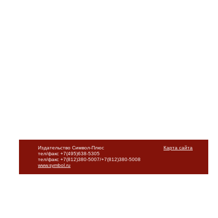
Издательство Символ-Плюс
Карта сайта
тел/факс +7(495)638-5305
тел/факс +7(812)380-5007/+7(812)380-5008
www.symbol.ru