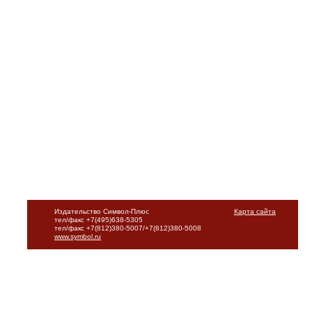
Издательство Символ-Плюс
Карта сайта
тел/факс +7(495)638-5305
тел/факс +7(812)380-5007/+7(812)380-5008
www.symbol.ru