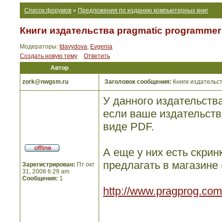
Список форумов
»
Предложения по изданию компьютерных книг
Книги издательства pragmatic programmer
Модераторы:
tdavydova
,
Evgenia
Создать новую тему
Ответить
Автор
zork@nwgsm.ru
Заголовок сообщения:
Книги издательст
У данного издательства
если ваше издательств
виде PDF.
А еще у них есть скри
предлагать в магазине 
Зарегистрирован:
Пт окт
31, 2008 6:29 am
Сообщения:
1
http://www.pragprog.com