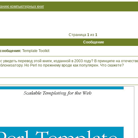
анию компьютерных книг
Страница
1
из
1
Сообщение
 сообщения:
Template Toolkit
с увидеть перевод этой книги, изданной в 2003 году? В принципе на отечест
блонизатору. Но Perl по прежнему вроде как популярен. Что скажете?
: