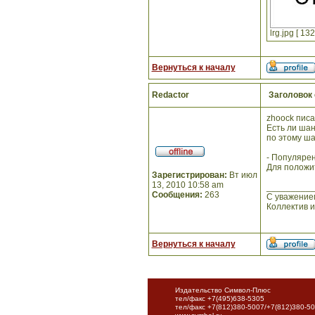
lrg.jpg [ 1
Вернуться к началу
Redactor
Заголовок
zhoock писа
Есть ли шан
по этому ша
- Популярен
Для положит
Зарегистрирован:
Вт июл
13, 2010 10:58 am
_________
Сообщения:
263
С уважение
Коллектив 
Вернуться к началу
Издательство Символ-Плюс
тел/факс +7(495)638-5305
тел/факс +7(812)380-5007/+7(812)380-5