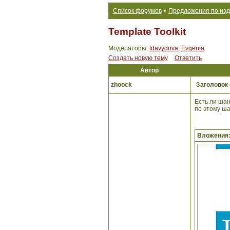
Список форумов
»
Предложения по изд
Template Toolkit
Модераторы:
tdavydova
,
Evgenia
Создать новую тему
Ответить
Автор
zhoock
Заголовок
Есть ли шан
по этому ша
Вложения