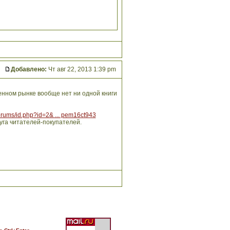
Добавлено:
Чт авг 22, 2013 1:39 pm
венном рынке вообще нет ни одной книги
forums/id.php?id=2& ... pem16ct943
уга читателей-покупателей.