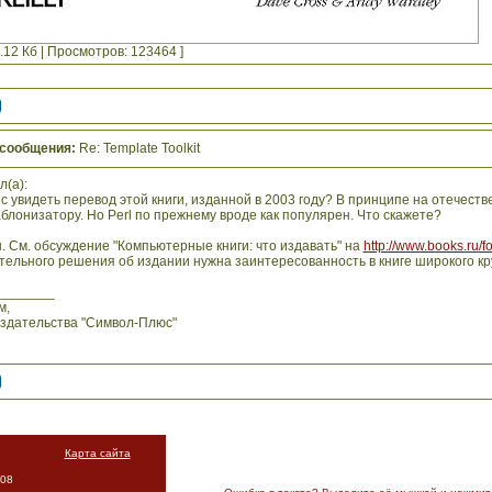
32.12 Кб | Просмотров: 123464 ]
 сообщения:
Re: Template Toolkit
л(а):
с увидеть перевод этой книги, изданной в 2003 году? В принципе на отечест
блонизатору. Но Perl по прежнему вроде как популярен. Что скажете?
. См. обсуждение "Компьютерные книги: что издавать" на
http://www.books.ru/
ельного решения об издании нужна заинтересованность в книге широкого кр
________
м,
издательства "Символ-Плюс"
Карта сайта
008