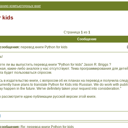
анию компьютерных книг
 kids
Страница
1
из
1
Сообщение
 сообщения:
перевод книги Python for kids
ь!
те ли вы выпустить перевод книги "Python for kids" Jason R. Briggs ?
ная, какие-либо аналоги у нас отсутствуют. Тема программирования для детей
га будет пользоваться спросом.
ь в издательство книги, с вопросом об их планах на перевод и получила сле
urrently have plans to translate Python for Kids into Russian. We do work with publi
 may happen in the future. We've definitely taken your request into consideration."
 рассмотрите идею публикации русской версии этой книги.
 сообщения:
Re: перевод книги Python for kids