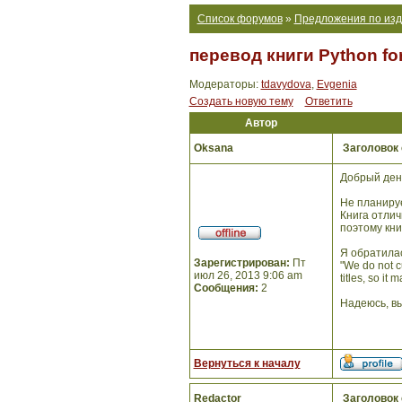
Список форумов
»
Предложения по изд
перевод книги Python for
Модераторы:
tdavydova
,
Evgenia
Создать новую тему
Ответить
Автор
Oksana
Заголовок
Добрый ден
Не планируе
Книга отлич
поэтому кни
Я обратилас
Зарегистрирован:
Пт
"We do not c
июл 26, 2013 9:06 am
titles, so it
Сообщения:
2
Надеюсь, вы
Вернуться к началу
Redactor
Заголовок