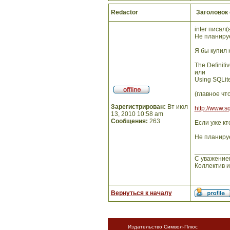
Redactor
Заголовок
inter писал(а
Не планируе
Я бы купил 
The Definiti
или
Using SQLit
(главное чт
Зарегистрирован:
Вт июл
http://www.sq
13, 2010 10:58 am
Сообщения:
263
Если уже кт
Не планируе
_________
С уважение
Коллектив 
Вернуться к началу
Издательство Символ-Плюс