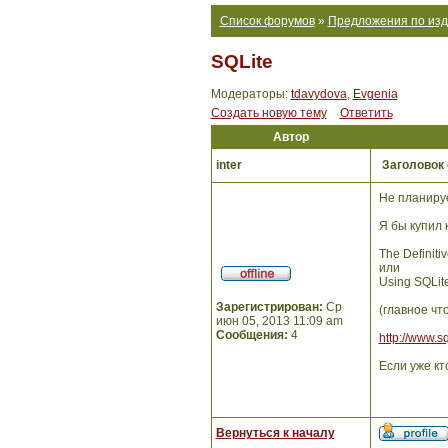
Список форумов
»
Предложения по изд
SQLite
Модераторы:
tdavydova
,
Evgenia
Создать новую тему
Ответить
Автор
inter
Заголовок
Не планируе
Я бы купил 
The Definiti
или
Using SQLit
Зарегистрирован:
Ср
(главное чт
июн 05, 2013 11:09 am
Сообщения:
4
http://www.sq
Если уже кт
Вернуться к началу