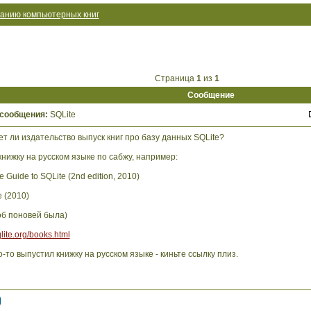
анию компьютерных книг
Страница
1
из
1
Сообщение
 сообщения:
SQLite
т ли издательство выпуск книг про базу данных SQLite?
книжку на русском языке по сабжу, например:
ve Guide to SQLite (2nd edition, 2010)
e (2010)
об поновей была)
lite.org/books.html
о-то выпустил книжку на русском языке - киньте ссылку плиз.