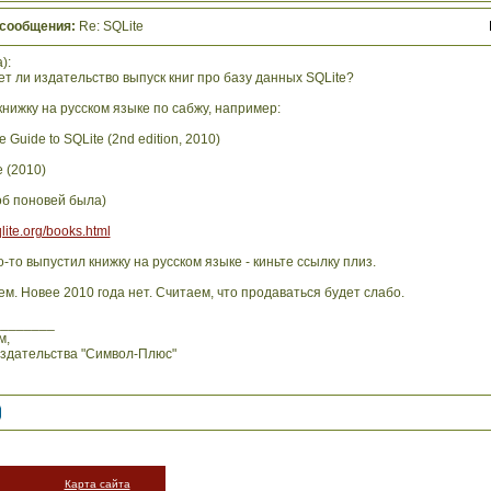
 сообщения:
Re: SQLite
):
т ли издательство выпуск книг про базу данных SQLite?
книжку на русском языке по сабжу, например:
ve Guide to SQLite (2nd edition, 2010)
e (2010)
об поновей была)
lite.org/books.html
о-то выпустил книжку на русском языке - киньте ссылку плиз.
м. Новее 2010 года нет. Считаем, что продаваться будет слабо.
________
м,
издательства "Символ-Плюс"
Карта сайта