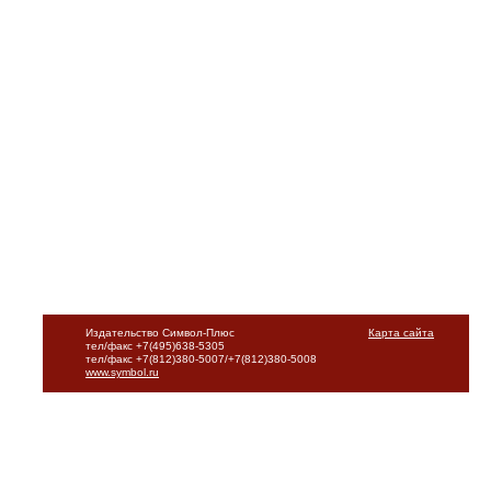
Издательство Символ-Плюс
Карта сайта
тел/факс +7(495)638-5305
тел/факс +7(812)380-5007/+7(812)380-5008
www.symbol.ru