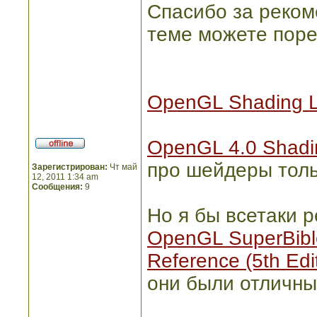
Спасибо за реком
теме можете пор
OpenGL Shading La
OpenGL 4.0 Shadi
про шейдеры толь
Зарегистрирован:
Чт май
12, 2011 1:34 am
Сообщения:
9
Но я бы всетаки 
OpenGL SuperBible
Reference (5th Edi
они были отличны