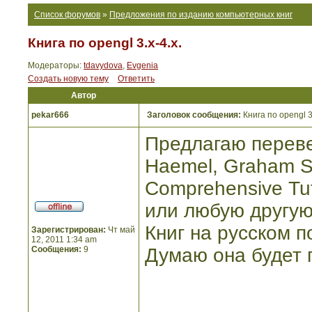
Список форумов
»
Предложения по изданию компьютерных книг
Книга по opengl 3.x-4.x.
Модераторы:
tdavydova
,
Evgenia
Создать новую тему
Ответить
Автор
pekar666
Заголовок сообщения:
Книга по opengl 3.
Предлагаю перевес
Haemel, Graham Se
Comprehensive Tuto
или любую другую 
Книг на русском п
Зарегистрирован:
Чт май
12, 2011 1:34 am
Сообщения:
9
Думаю она будет 