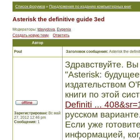
Список форумов
»
Предложения по изданию компьютерных книг
Asterisk the definitive guide 3ed
Модераторы:
tdavydova
,
Evgenia
Создать новую тему
Ответить
Автор
Poul
Заголовок сообщения:
Asterisk the defini
Здравствуйте. Вы
"Asterisk: будуще
издательством O'R
книги по этой сис
Definiti ... 408&sr=
русском варианте
Зарегистрирован:
Вс май
27, 2012 12:46 pm
Сообщения:
1
Если уже готовите
информацией, ког