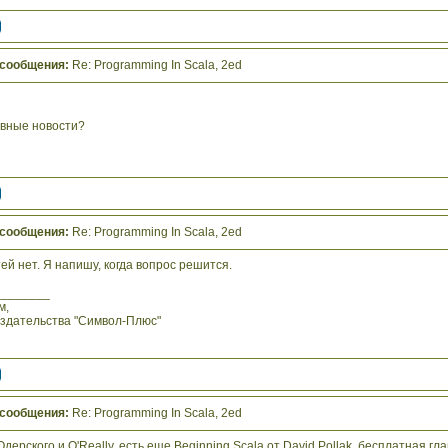
 сообщения:
Re: Programming In Scala, 2ed
ивные новости?
 сообщения:
Re: Programming In Scala, 2ed
ей нет. Я напишу, когда вопрос решится.
________
м,
издательства "Символ-Плюс"
 сообщения:
Re: Programming In Scala, 2ed
Одерского и O'Really, есть еще Beginning Scala от David Pollak, бесплатная г