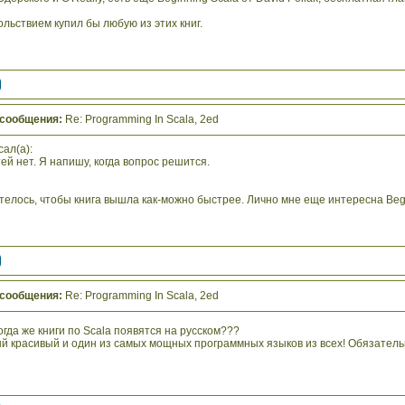
ольствием купил бы любую из этих книг.
 сообщения:
Re: Programming In Scala, 2ed
сал(а):
ей нет. Я напишу, когда вопрос решится.
телось, чтобы книга вышла как-можно быстрее. Лично мне еще интересна Begin
 сообщения:
Re: Programming In Scala, 2ed
когда же книги по Scala появятся на русском???
ый красивый и один из самых мощных программных языков из всех! Обязательн