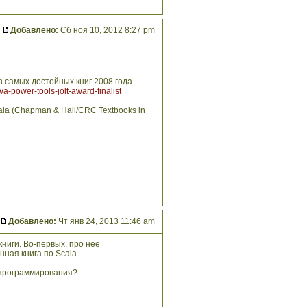
Добавлено:
Сб ноя 10, 2012 8:27 pm
 самых достойных книг 2008 года.
va-power-tools-jolt-award-finalist
cala (Chapman & Hall/CRC Textbooks in
Добавлено:
Чт янв 24, 2013 11:46 am
книги. Во-первых, про нее
нная книга по Scala.
 программирования?