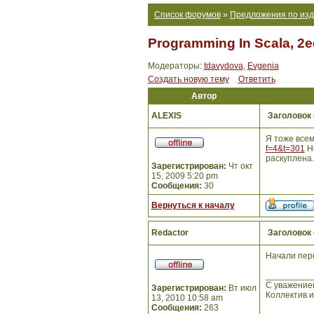
Список форумов
»
Предложения по изд
Programming In Scala, 2e
Модераторы:
tdavydova
,
Evgenia
Создать новую тему
Ответить
Автор
ALEXIS
Заголовок
Я тоже всем
f=4&t=301
Но
раскуплена.
Зарегистрирован:
Чт окт
15, 2009 5:20 pm
Сообщения:
30
Вернуться к началу
Redactor
Заголовок
Начали пер
_________
С уважение
Зарегистрирован:
Вт июл
Коллектив 
13, 2010 10:58 am
Сообщения:
263