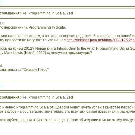
 сообщения:
Re: Programming In Scala, 2ed
):
ю версию книги. Programming In Scala.
нига написана автором, а во вторых первая редакция была признана одной из
ку привести не могу, вот то что нашел
http://weblogs.java.net/blog/2008/12/22/ja
ось на конец 2012? Новая книга Introduction to the Art of Programming Using S
by Mark Lewis (Nov 5, 2012) хуже/лучше предыдущих?
________
м,
издательства "Символ-Плюс"
 сообщения:
Re: Programming In Scala, 2ed
о именно Programming Scala от Одерски будет иметь успех в качестве первой 
т в курсе на coursera.org, во-вторых, это все-таки самая известная и раскруче
ожалуйста, рассматривается ли еще вопрос об издании книг по этому языку