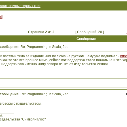
анию компьютерных книг
d
Страница
2
из
2
[ Сообщений: 20 ]
Сообщение
 сообщения:
Re: Programming In Scala, 2ed
и частями тела за издание книг по Scala на русском. Тему уже поднимал -
http
 как-то это все прошло мимо, сейчас вот поддержка стала побольше и это хо
 Поддерживаю именно книгу автора языка от издательства Artima!
 сообщения:
Re: Programming In Scala, 2ed
еговоры с издательством.
________
м,
издательства "Символ-Плюс"