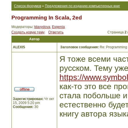
Список форумов
»
Предложения по изданию компьютерных книг
Programming In Scala, 2ed
Модераторы:
tdavydova
,
Evgenia
Создать новую тему
Ответить
Страница
2
Автор
ALEXIS
Заголовок сообщения:
Re: Programming I
Я тоже всеми част
русском. Тему уже
https://www.symbo
как-то это все пр
стала побольше и
Зарегистрирован:
Чт окт
естественно буде
15, 2009 5:20 pm
Сообщения:
30
книгу автора язык