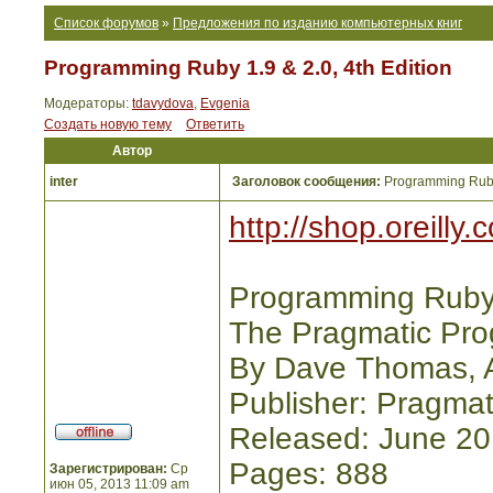
Список форумов
»
Предложения по изданию компьютерных книг
Programming Ruby 1.9 & 2.0, 4th Edition
Модераторы:
tdavydova
,
Evgenia
Создать новую тему
Ответить
Автор
inter
Заголовок сообщения:
Programming Ruby 
http://shop.oreill
Programming Ruby 1
The Pragmatic Pro
By Dave Thomas, 
Publisher: Pragmat
Released: June 2
Pages: 888
Зарегистрирован:
Ср
июн 05, 2013 11:09 am