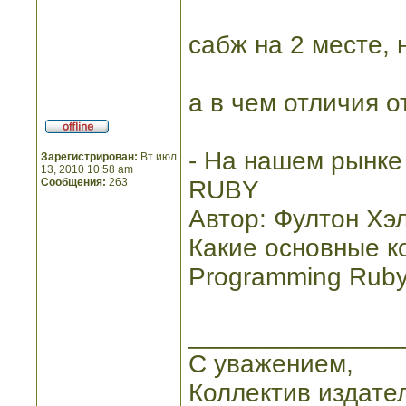
сабж на 2 месте, 
а в чем отличия о
- На нашем рынке
Зарегистрирован:
Вт июл
13, 2010 10:58 am
Сообщения:
263
RUBY
Автор: Фултон Хэ
Какие основные к
Programming Ruby 1
_______________
С уважением,
Коллектив издате