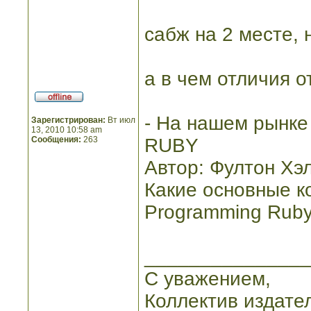
сабж на 2 месте, 
а в чем отличия о
- На нашем рынке
Зарегистрирован:
Вт июл
13, 2010 10:58 am
Сообщения:
263
RUBY
Автор: Фултон Хэ
Какие основные к
Programming Ruby 1
_______________
С уважением,
Коллектив издате