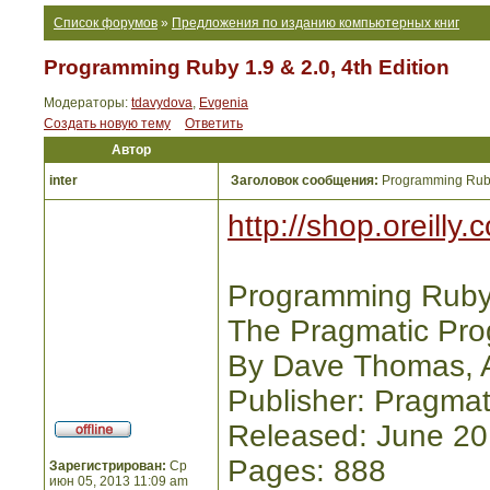
Список форумов
»
Предложения по изданию компьютерных книг
Programming Ruby 1.9 & 2.0, 4th Edition
Модераторы:
tdavydova
,
Evgenia
Создать новую тему
Ответить
Автор
inter
Заголовок сообщения:
Programming Ruby 
http://shop.oreill
Programming Ruby 1
The Pragmatic Pro
By Dave Thomas, 
Publisher: Pragmat
Released: June 2
Pages: 888
Зарегистрирован:
Ср
июн 05, 2013 11:09 am