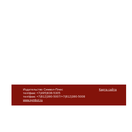
Издательство Символ-Плюс
Карта сайта
тел/факс +7(495)638-5305
тел/факс +7(812)380-5007/+7(812)380-5008
www.symbol.ru