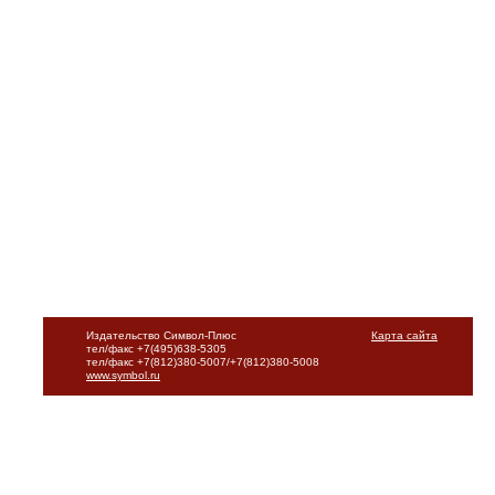
Издательство Символ-Плюс
Карта сайта
тел/факс +7(495)638-5305
тел/факс +7(812)380-5007/+7(812)380-5008
www.symbol.ru