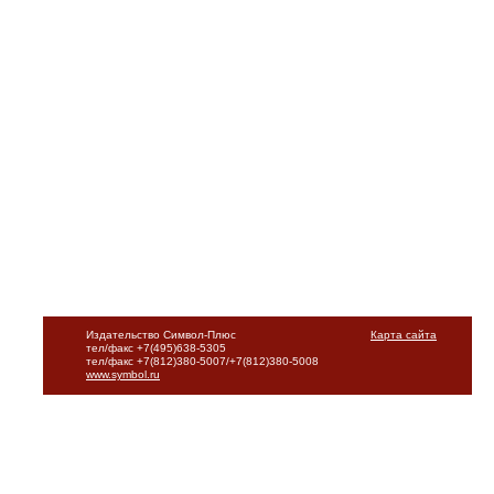
Издательство Символ-Плюс
Карта сайта
тел/факс +7(495)638-5305
тел/факс +7(812)380-5007/+7(812)380-5008
www.symbol.ru