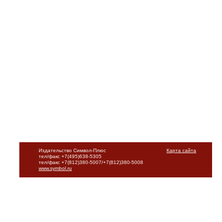
Издательство Символ-Плюс
Карта сайта
тел/факс +7(495)638-5305
тел/факс +7(812)380-5007/+7(812)380-5008
www.symbol.ru