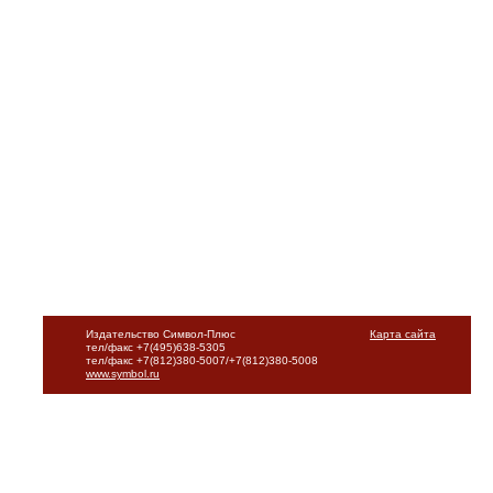
Издательство Символ-Плюс
Карта сайта
тел/факс +7(495)638-5305
тел/факс +7(812)380-5007/+7(812)380-5008
www.symbol.ru