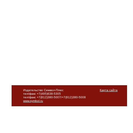
Издательство Символ-Плюс
Карта сайта
тел/факс +7(495)638-5305
тел/факс +7(812)380-5007/+7(812)380-5008
www.symbol.ru