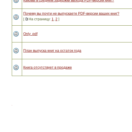
Каковы в среднем задержки выхода PDF-версий книг?
Почему вы почти не выпускаете PDF-версии ваших книг?
[
На страницу:
1
,
2
]
Only .pdf
План выпуска книг на остаток года
Книга отсутствует в продаже