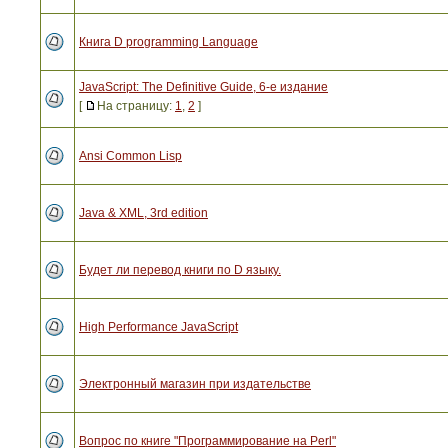
Книга D programming Language
JavaScript: The Definitive Guide, 6-е издание
[
На страницу:
1
,
2
]
Ansi Common Lisp
Java & XML, 3rd edition
Будет ли перевод книги по D языку.
High Performance JavaScript
Электронный магазин при издательстве
Вопрос по книге "Программирование на Perl"