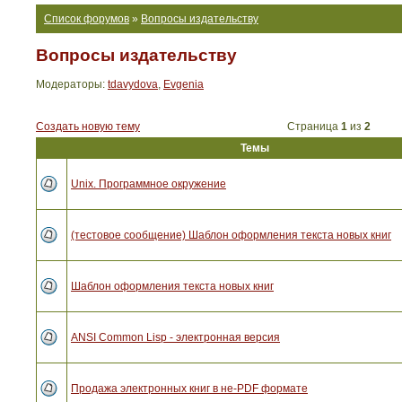
Список форумов
»
Вопросы издательству
Вопросы издательству
Модераторы:
tdavydova
,
Evgenia
Создать новую тему
Страница
1
из
2
Темы
Unix. Программное окружение
(тестовое сообщение) Шаблон оформления текста новых книг
Шаблон оформления текста новых книг
ANSI Common Lisp - электронная версия
Продажа электронных книг в не-PDF формате