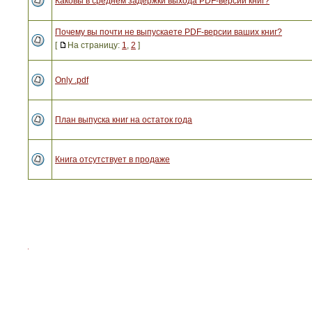
Каковы в среднем задержки выхода PDF-версий книг?
Почему вы почти не выпускаете PDF-версии ваших книг?
[
На страницу:
1
,
2
]
Only .pdf
План выпуска книг на остаток года
Книга отсутствует в продаже