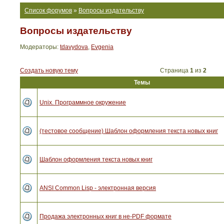
Список форумов
»
Вопросы издательству
Вопросы издательству
Модераторы:
tdavydova
,
Evgenia
Создать новую тему
Страница
1
из
2
Темы
Unix. Программное окружение
(тестовое сообщение) Шаблон оформления текста новых книг
Шаблон оформления текста новых книг
ANSI Common Lisp - электронная версия
Продажа электронных книг в не-PDF формате