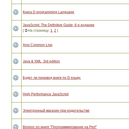
Книга D programming Language
JavaScript: The Definitive Guide, 6-е издание
[
На страницу:
1
,
2
]
Ansi Common Lisp
Java & XML, 3rd edition
Будет ли перевод книги по D языку.
High Performance JavaScript
Электронный магазин при издательстве
Вопрос по книге "Программирование на Perl"