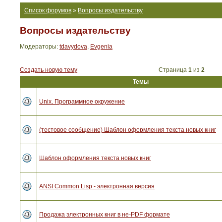
Список форумов
»
Вопросы издательству
Вопросы издательству
Модераторы:
tdavydova
,
Evgenia
Создать новую тему
Страница
1
из
2
Темы
Unix. Программное окружение
(тестовое сообщение) Шаблон оформления текста новых книг
Шаблон оформления текста новых книг
ANSI Common Lisp - электронная версия
Продажа электронных книг в не-PDF формате