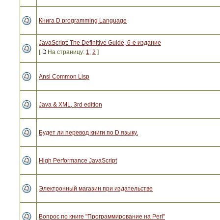
Книга D programming Language
JavaScript: The Definitive Guide, 6-е издание
[
На страницу:
1
,
2
]
Ansi Common Lisp
Java & XML, 3rd edition
Будет ли перевод книги по D языку.
High Performance JavaScript
Электронный магазин при издательстве
Вопрос по книге "Программирование на Perl"