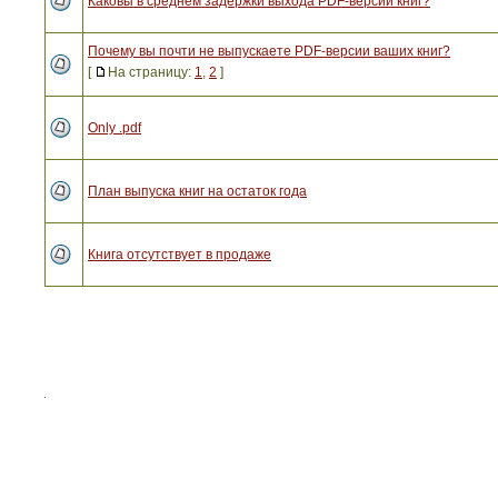
Каковы в среднем задержки выхода PDF-версий книг?
Почему вы почти не выпускаете PDF-версии ваших книг?
[
На страницу:
1
,
2
]
Only .pdf
План выпуска книг на остаток года
Книга отсутствует в продаже