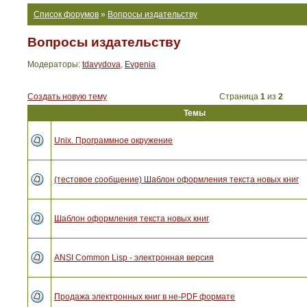
Список форумов
»
Вопросы издательству
Вопросы издательству
Модераторы:
tdavydova
,
Evgenia
Создать новую тему
Страница
1
из
2
Темы
Unix. Программное окружение
(тестовое сообщение) Шаблон оформления текста новых книг
Шаблон оформления текста новых книг
ANSI Common Lisp - электронная версия
Продажа электронных книг в не-PDF формате