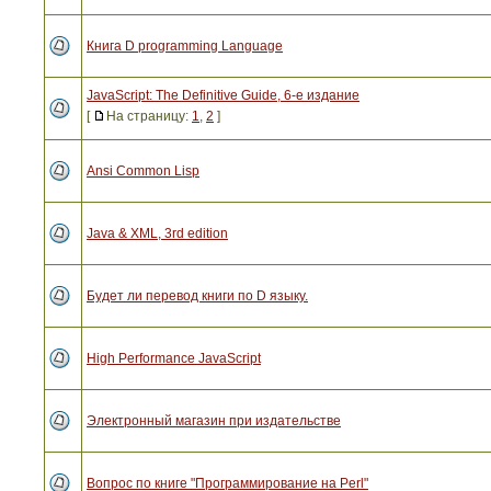
Книга D programming Language
JavaScript: The Definitive Guide, 6-е издание
[
На страницу:
1
,
2
]
Ansi Common Lisp
Java & XML, 3rd edition
Будет ли перевод книги по D языку.
High Performance JavaScript
Электронный магазин при издательстве
Вопрос по книге "Программирование на Perl"