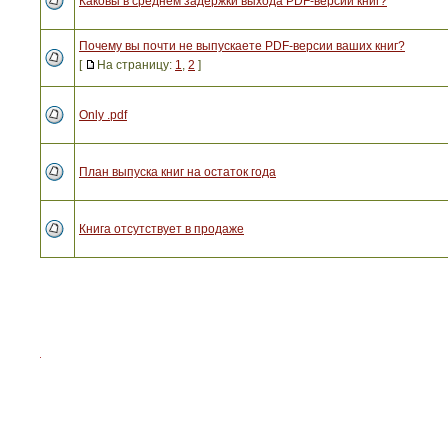
Каковы в среднем задержки выхода PDF-версий книг?
Почему вы почти не выпускаете PDF-версии ваших книг?
[
На страницу:
1
,
2
]
Only .pdf
План выпуска книг на остаток года
Книга отсутствует в продаже