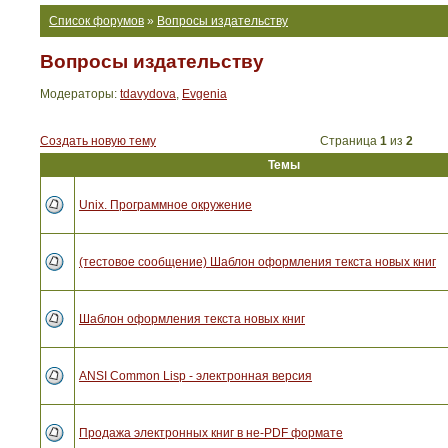
Список форумов
»
Вопросы издательству
Вопросы издательству
Модераторы:
tdavydova
,
Evgenia
Создать новую тему
Страница
1
из
2
Темы
Unix. Программное окружение
(тестовое сообщение) Шаблон оформления текста новых книг
Шаблон оформления текста новых книг
ANSI Common Lisp - электронная версия
Продажа электронных книг в не-PDF формате