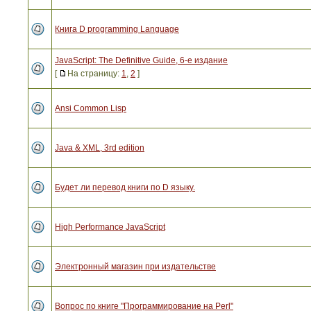
Книга D programming Language
JavaScript: The Definitive Guide, 6-е издание
[
На страницу:
1
,
2
]
Ansi Common Lisp
Java & XML, 3rd edition
Будет ли перевод книги по D языку.
High Performance JavaScript
Электронный магазин при издательстве
Вопрос по книге "Программирование на Perl"