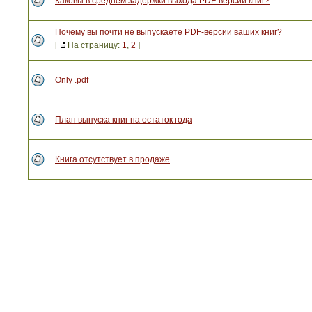
Каковы в среднем задержки выхода PDF-версий книг?
Почему вы почти не выпускаете PDF-версии ваших книг?
[
На страницу:
1
,
2
]
Only .pdf
План выпуска книг на остаток года
Книга отсутствует в продаже