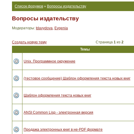
Список форумов
»
Вопросы издательству
Вопросы издательству
Модераторы:
tdavydova
,
Evgenia
Создать новую тему
Страница
1
из
2
Темы
Unix. Программное окружение
(тестовое сообщение) Шаблон оформления текста новых книг
Шаблон оформления текста новых книг
ANSI Common Lisp - электронная версия
Продажа электронных книг в не-PDF формате