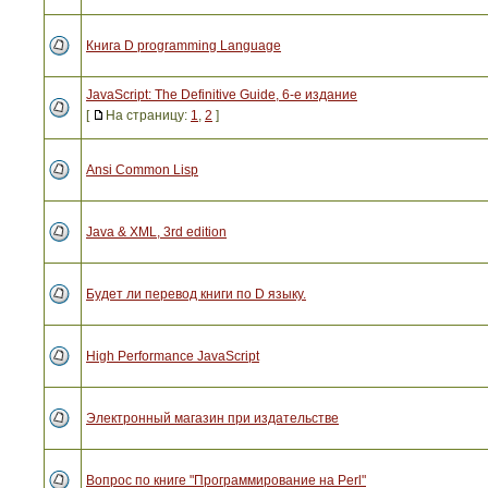
Книга D programming Language
JavaScript: The Definitive Guide, 6-е издание
[
На страницу:
1
,
2
]
Ansi Common Lisp
Java & XML, 3rd edition
Будет ли перевод книги по D языку.
High Performance JavaScript
Электронный магазин при издательстве
Вопрос по книге "Программирование на Perl"