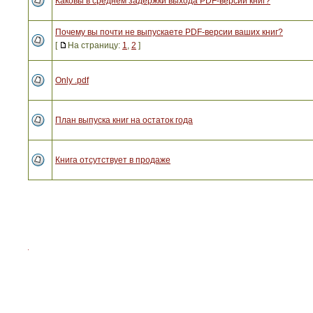
Каковы в среднем задержки выхода PDF-версий книг?
Почему вы почти не выпускаете PDF-версии ваших книг?
[
На страницу:
1
,
2
]
Only .pdf
План выпуска книг на остаток года
Книга отсутствует в продаже