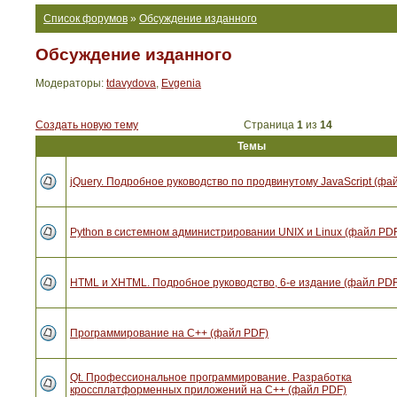
Список форумов
»
Обсуждение изданного
Обсуждение изданного
Модераторы:
tdavydova
,
Evgenia
Создать новую тему
Страница
1
из
14
Темы
jQuery. Подробное руководство по продвинутому JavaScript (фа
Python в системном администрировании UNIX и Linux (файл PD
HTML и XHTML. Подробное руководство, 6-е издание (файл PDF
Программирование на C++ (файл PDF)
Qt. Профессиональное программирование. Разработка
кроссплатформенных приложений на С++ (файл PDF)