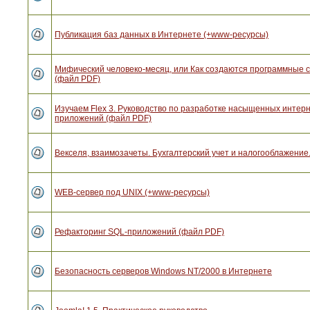
Публикация баз данных в Интернете (+www-ресурсы)
Мифический человеко-месяц, или Как создаются программные 
(файл PDF)
Изучаем Flex 3. Руководство по разработке насыщенных интерн
приложений (файл PDF)
Векселя, взаимозачеты. Бухгалтерский учет и налогооблажение.
WEB-сервер под UNIX (+www-ресурсы)
Рефакторинг SQL-приложений (файл PDF)
Безопасность серверов Windows NT/2000 в Интернете