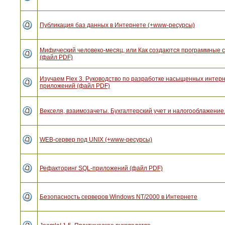
Публикация баз данных в Интернете (+www-ресурсы)
Мифический человеко-месяц, или Как создаются программные 
(файл PDF)
Изучаем Flex 3. Руководство по разработке насыщенных интерн
приложений (файл PDF)
Векселя, взаимозачеты. Бухгалтерский учет и налогооблажение.
WEB-сервер под UNIX (+www-ресурсы)
Рефакторинг SQL-приложений (файл PDF)
Безопасность серверов Windows NT/2000 в Интернете