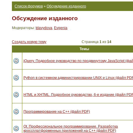
Список форумов
»
Обсуждение изданного
Обсуждение изданного
Модераторы:
tdavydova
,
Evgenia
Создать новую тему
Страница
1
из
14
Темы
jQuery. Подробное руководство по продвинутому JavaScript (фа
Python в системном администрировании UNIX и Linux (файл PD
HTML и XHTML. Подробное руководство, 6-е издание (файл PDF
Программирование на C++ (файл PDF)
Qt. Профессиональное программирование. Разработка
кроссплатформенных приложений на С++ (файл PDF)