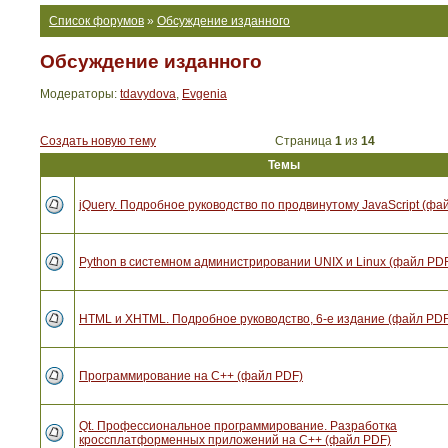
Список форумов
»
Обсуждение изданного
Обсуждение изданного
Модераторы:
tdavydova
,
Evgenia
Создать новую тему
Страница
1
из
14
Темы
jQuery. Подробное руководство по продвинутому JavaScript (фа
Python в системном администрировании UNIX и Linux (файл PD
HTML и XHTML. Подробное руководство, 6-е издание (файл PDF
Программирование на C++ (файл PDF)
Qt. Профессиональное программирование. Разработка
кроссплатформенных приложений на С++ (файл PDF)