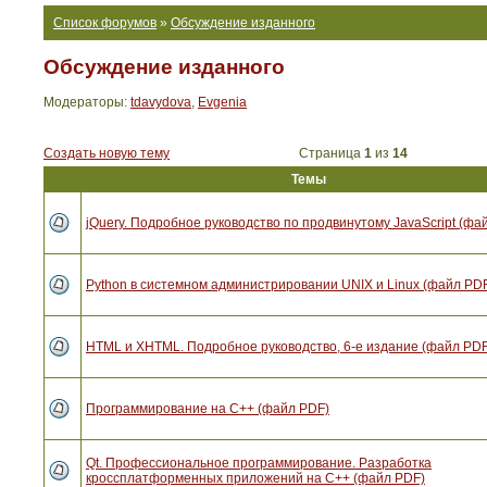
Список форумов
»
Обсуждение изданного
Обсуждение изданного
Модераторы:
tdavydova
,
Evgenia
Создать новую тему
Страница
1
из
14
Темы
jQuery. Подробное руководство по продвинутому JavaScript (фа
Python в системном администрировании UNIX и Linux (файл PD
HTML и XHTML. Подробное руководство, 6-е издание (файл PDF
Программирование на C++ (файл PDF)
Qt. Профессиональное программирование. Разработка
кроссплатформенных приложений на С++ (файл PDF)