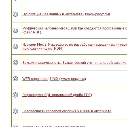
Публикация баз данных в Интернете (+www-ресурсы)
Мифический человеко-месяц, или Как создаются программные 
(файл PDF)
Изучаем Flex 3. Руководство по разработке насыщенных интерн
приложений (файл PDF)
Векселя, взаимозачеты. Бухгалтерский учет и налогооблажение.
WEB-сервер под UNIX (+www-ресурсы)
Рефакторинг SQL-приложений (файл PDF)
Безопасность серверов Windows NT/2000 в Интернете