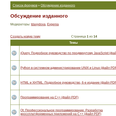
Список форумов
»
Обсуждение изданного
Обсуждение изданного
Модераторы:
tdavydova
,
Evgenia
Создать новую тему
Страница
1
из
14
Темы
jQuery. Подробное руководство по продвинутому JavaScript (фа
Python в системном администрировании UNIX и Linux (файл PD
HTML и XHTML. Подробное руководство, 6-е издание (файл PDF
Программирование на C++ (файл PDF)
Qt. Профессиональное программирование. Разработка
кроссплатформенных приложений на С++ (файл PDF)