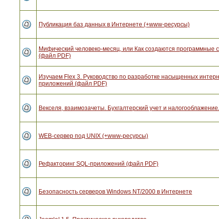
Публикация баз данных в Интернете (+www-ресурсы)
Мифический человеко-месяц, или Как создаются программные 
(файл PDF)
Изучаем Flex 3. Руководство по разработке насыщенных интерн
приложений (файл PDF)
Векселя, взаимозачеты. Бухгалтерский учет и налогооблажение.
WEB-сервер под UNIX (+www-ресурсы)
Рефакторинг SQL-приложений (файл PDF)
Безопасность серверов Windows NT/2000 в Интернете