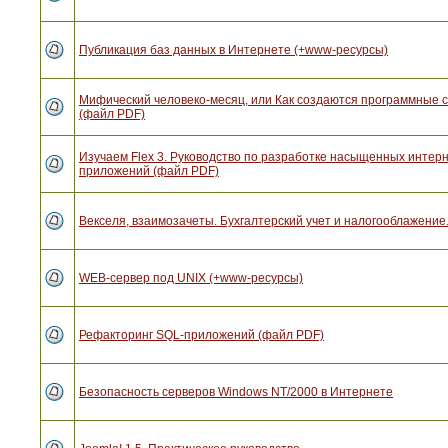
Публикация баз данных в Интернете (+www-ресурсы)
Мифический человеко-месяц, или Как создаются программные 
(файл PDF)
Изучаем Flex 3. Руководство по разработке насыщенных интерн
приложений (файл PDF)
Векселя, взаимозачеты. Бухгалтерский учет и налогооблажение.
WEB-сервер под UNIX (+www-ресурсы)
Рефакторинг SQL-приложений (файл PDF)
Безопасность серверов Windows NT/2000 в Интернете