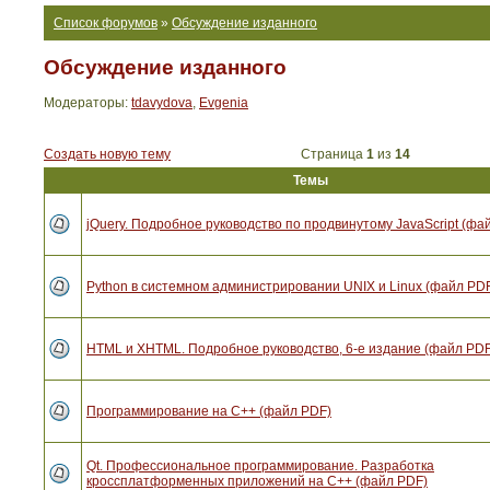
Список форумов
»
Обсуждение изданного
Обсуждение изданного
Модераторы:
tdavydova
,
Evgenia
Создать новую тему
Страница
1
из
14
Темы
jQuery. Подробное руководство по продвинутому JavaScript (фа
Python в системном администрировании UNIX и Linux (файл PD
HTML и XHTML. Подробное руководство, 6-е издание (файл PDF
Программирование на C++ (файл PDF)
Qt. Профессиональное программирование. Разработка
кроссплатформенных приложений на С++ (файл PDF)