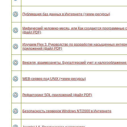
Публикация баз данных в Интернете (+www-ресурсы)
Мифический человеко-месяц, или Как создаются программные 
(файл PDF)
Изучаем Flex 3. Руководство по разработке насыщенных интерн
приложений (файл PDF)
Векселя, взаимозачеты. Бухгалтерский учет и налогооблажение.
WEB-сервер под UNIX (+www-ресурсы)
Рефакторинг SQL-приложений (файл PDF)
Безопасность серверов Windows NT/2000 в Интернете