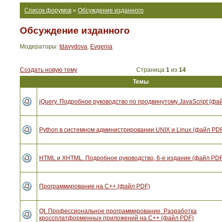
Список форумов
»
Обсуждение изданного
Обсуждение изданного
Модераторы:
tdavydova
,
Evgenia
Создать новую тему
Страница
1
из
14
Темы
jQuery. Подробное руководство по продвинутому JavaScript (фа
Python в системном администрировании UNIX и Linux (файл PD
HTML и XHTML. Подробное руководство, 6-е издание (файл PDF
Программирование на C++ (файл PDF)
Qt. Профессиональное программирование. Разработка
кроссплатформенных приложений на С++ (файл PDF)